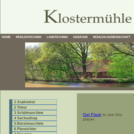
HOME
MÜHLENTECHNIK
LANDTECHNIK
GEBÄUDE
MÜHLEN-GEMEINSCHAFT
1 Aspirateur
2 Trieur
3 Schälmaschine
Get Flash
to see this
4 Sackaufzug
player.
5 Bürstmaschine
6 Plansichter