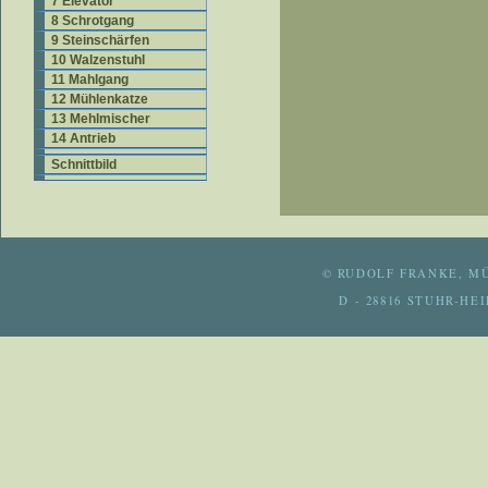
7 Elevator
8 Schrotgang
9 Steinschärfen
10 Walzenstuhl
11 Mahlgang
12 Mühlenkatze
13 Mehlmischer
14 Antrieb
Schnittbild
© RUDOLF FRANKE, M
D - 28816 STUHR-H